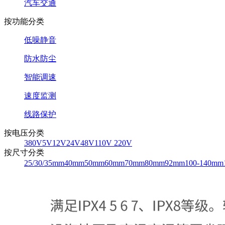
汽车交通
按功能分类
低噪静音
防水防尘
智能调速
速度监测
线路保护
按电压分类
380V
5V
12V
24V
48V
110V 220V
按尺寸分类
25/30/35mm
40mm
50mm
60mm
70mm
80mm
92mm
100-140mm