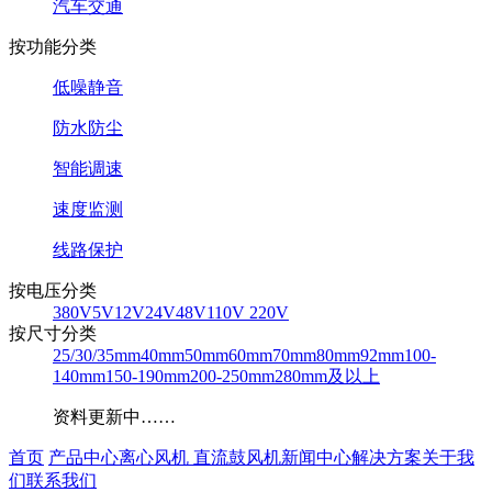
汽车交通
按功能分类
低噪静音
防水防尘
智能调速
速度监测
线路保护
按电压分类
380V
5V
12V
24V
48V
110V 220V
按尺寸分类
25/30/35mm
40mm
50mm
60mm
70mm
80mm
92mm
100-
140mm
150-190mm
200-250mm
280mm及以上
资料更新中……
首页
产品中心
离心风机
直流鼓风机
新闻中心
解决方案
关于我
们
联系我们