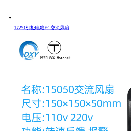
17251机柜电箱EC交流风扇