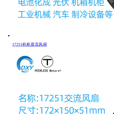
17251机柜直流风扇