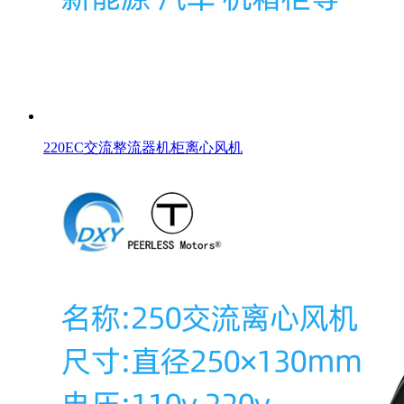
220EC交流整流器机柜离心风机