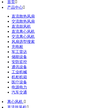
首页

产品中心

直流散热风扇
交流散热风扇
直流鼓风机
直流离心风机
交流离心风机
风扇选型搜索
充电桩
军工雷达
储能设备
安防监控
通讯设备
工业机械
机柜机箱
医疗设备
电源电力
汽车交通
离心风机

直流鼓风机
