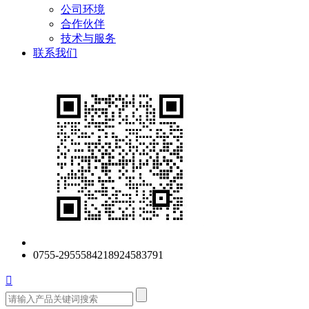
公司环境
合作伙伴
技术与服务
联系我们
0755-29555842
18924583791
