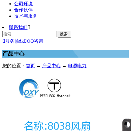
公司环境
合作伙伴
技术与服务
联系我们


服务热线

QQ咨询
产品中心
您的位置：
首页
→
产品中心
→
电源电力