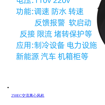
250EC交流离心风机