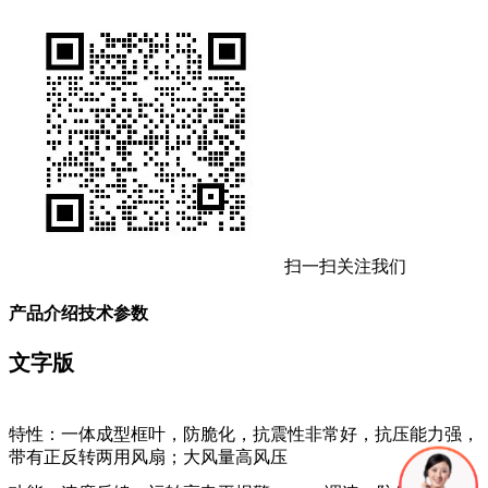
扫一扫关注我们
产品介绍
技术参数
文字版
特性：一体成型框叶，防脆化，抗震性非常好，抗压能力强，
带有正反转两用风扇；大风量高风压