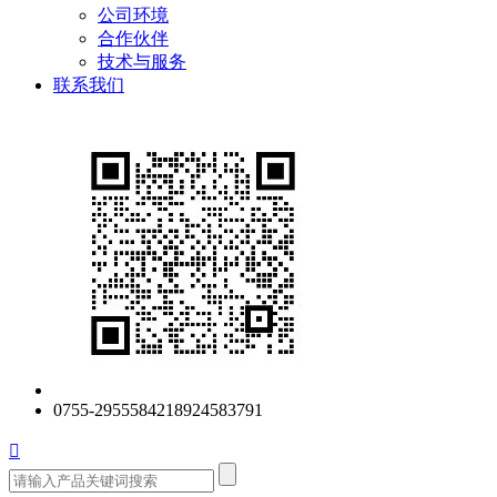
公司环境
合作伙伴
技术与服务
联系我们
0755-29555842
18924583791
