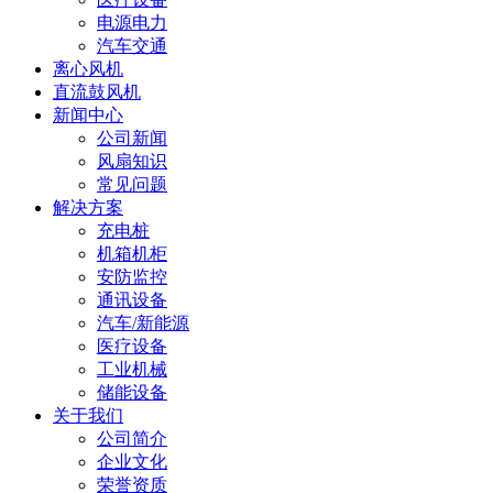
电源电力
汽车交通
离心风机
直流鼓风机
新闻中心
公司新闻
风扇知识
常见问题
解决方案
充电桩
机箱机柜
安防监控
通讯设备
汽车/新能源
医疗设备
工业机械
储能设备
关于我们
公司简介
企业文化
荣誉资质