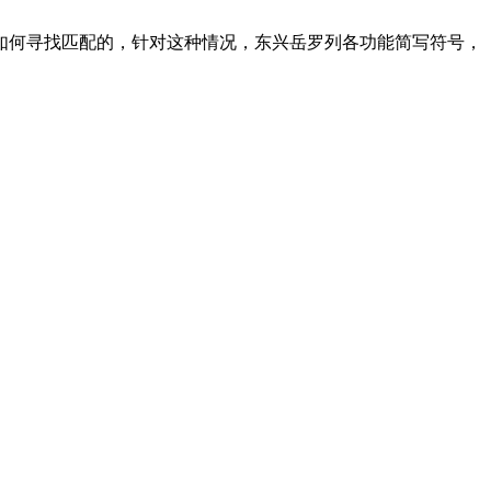
如何寻找匹配的，针对这种情况，东兴岳罗列各功能简写符号，