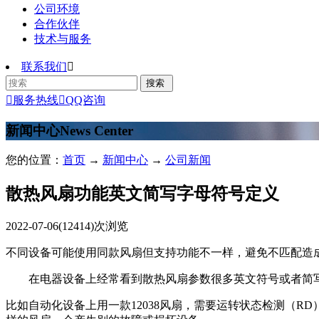
公司环境
合作伙伴
技术与服务
联系我们


服务热线

QQ咨询
新闻中心
News Center
您的位置：
首页
→
新闻中心
→
公司新闻
散热风扇功能英文简写字母符号定义
2022-07-06
(12414)次浏览
不同设备可能使用同款风扇但支持功能不一样，避免不匹配造成烧坏
在电器设备上经常看到散热风扇参数很多英文符号或者简写
比如自动化设备上用一款12038风扇，需要运转状态检测（R