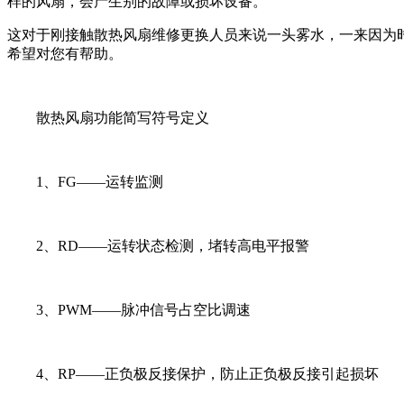
样的风扇，会产生别的故障或损坏设备。
这对于刚接触散热风扇维修更换人员来说一头雾水，一来因为
希望对您有帮助。
散热风扇功能简写符号定义
1、FG——运转监测
2、RD——运转状态检测，堵转高电平报警
3、PWM——脉冲信号占空比调速
4、RP——正负极反接保护，防止正负极反接引起损坏