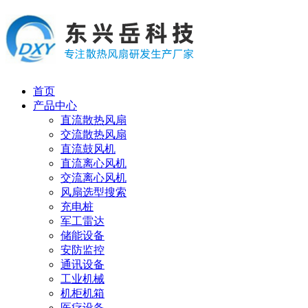
首页
产品中心
直流散热风扇
交流散热风扇
直流鼓风机
直流离心风机
交流离心风机
风扇选型搜索
充电桩
军工雷达
储能设备
安防监控
通讯设备
工业机械
机柜机箱
医疗设备