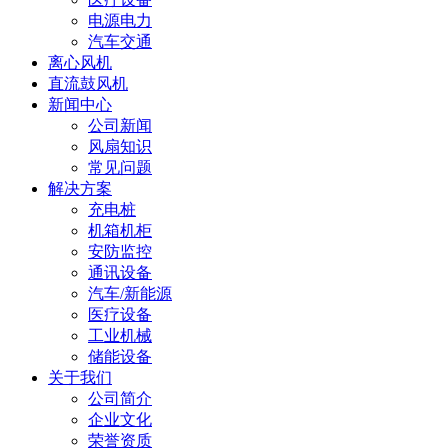
电源电力
汽车交通
离心风机
直流鼓风机
新闻中心
公司新闻
风扇知识
常见问题
解决方案
充电桩
机箱机柜
安防监控
通讯设备
汽车/新能源
医疗设备
工业机械
储能设备
关于我们
公司简介
企业文化
荣誉资质