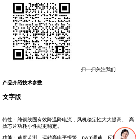
扫一扫关注我们
产品介绍
技术参数
文字版
特性：纯铜线圈有效降温降电流，风机稳定性大大提高。 高
效
芯片功耗小性能更稳定。
功能：速度监测、运转高电平报警、pwm调速、反接保护、