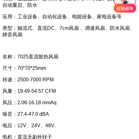
自动重启、防水
应用：工业设备、自动化设备、电能设备、家电设备等
类型：轴流式、直流DC、7cm风扇 、调速风扇、防水风扇、
静音风扇
名称：7025直流散热风扇
尺寸：70*70*25mm
转速：2500-7000 RPM
风量
：19.49-54.57 CFM
风压：2.06-16.18 mmAq
噪音：27.4-47.0 dBA
电压：12V、24V、48V
电机：直流无刷外转子