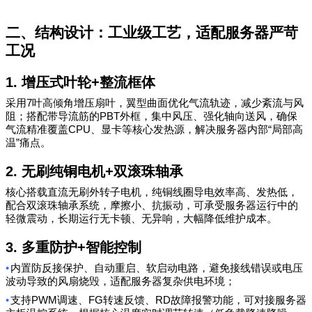
二、结构设计：工业级工艺，适配服务器严苛
工况
1.
增压式叶轮
+
整流框体
7
采用
叶高倾角增压扇叶，翼型曲面优化气流轨迹，减少紊流与风
PBT
阻；搭配带导流筋的
外框，集中风压、强化轴向送风，确保
CPU
“
气流精准覆盖
、显卡等核心发热源，解决服务器内部
局部高
”
温
痛点。
2.
无刷纯铜电机
+
双滚珠轴承
核心搭载直流无刷外转子电机，纯铜线圈导电效率高、发热低，
配合双滚珠轴承系统，摩擦小、抗振动，可承受服务器运行中的
轻微震动，长期运行无卡顿、无异响，大幅降低维护成本。
3.
多重防护
+
智能控制
•
内置防反接保护、自动重启、软启动电路，避免接线错误或电压
波动导致的风扇烧毁，适配服务器复杂供电环境；
•
PWM
FG
RD
支持
调速、
转速反馈、
故障报警功能，可对接服务器