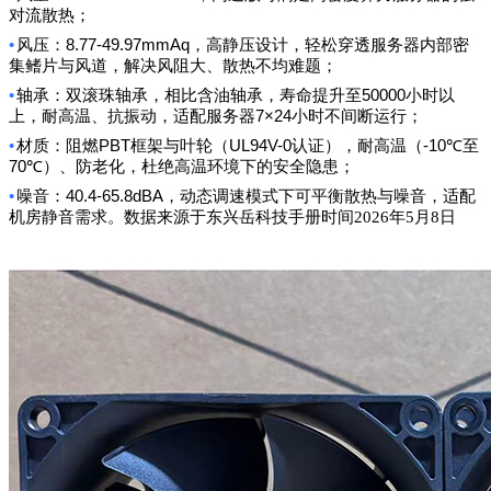
对流散热；
•
8.77-49.97mmAq
风压：
，高静压设计，轻松穿透服务器内部密
集鳍片与风道，解决风阻大、散热不均难题；
•
50000
轴承：双滚珠轴承，相比含油轴承，寿命提升至
小时以
7×24
上，耐高温、抗振动，适配服务器
小时不间断运行；
•
PBT
UL94V-0
-10℃
材质：阻燃
框架与叶轮（
认证），耐高温（
至
70℃
）、防老化，杜绝高温环境下的安全隐患；
•
40.4-65.8dBA
噪音：
，动态调速模式下可平衡散热与噪音，适配
机房静音需求。数据来源于东兴岳科技手册时间2026年5月8日