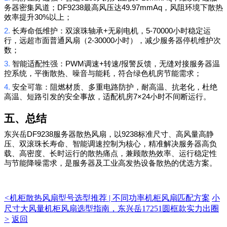
DF9238
49.97mmAq
务器密集风道；
最高风压达
，风阻环境下散热
30%
效率提升
以上；
2.
+
5-7
0000
长寿命低维护：双滚珠轴承
无刷电机，
小时稳定运
2-3
0000
行，远超市面普通风扇（
小时），减少服务器停机维护次
数；
3.
PWM
+
/
智能适配性强：
调速
转速
报警反馈，无缝对接服务器温
控系统，平衡散热、噪音与能耗，符合绿色机房节能需求；
4.
安全可靠：阻燃材质、多重电路防护，耐高温、抗老化，杜绝
7×24
高温、短路引发的安全事故，适配机房
小时不间断运行。
五、总结
DF9238
9238
东兴岳
服务器散热风扇，以
标准尺寸、高风量高静
压、双滚珠长寿命、智能调速控制为核心，精准解决服务器高负
载、高密度、长时运行的散热痛点，兼顾散热效率、运行稳定性
与节能降噪需求，是服务器及工业高发热设备散热的优选方案。
<
机柜散热风扇型号选型推荐 | 不同功率机柜风扇匹配方案
小
尺寸大风量机柜风扇选型指南，东兴岳17251圆框款实力出圈
>
返回