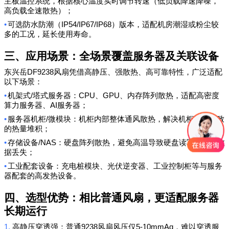
主板温控系统，根据核心温度实时调节转速（低负载降速降噪，
高负载全速散热）；
•
IP54/IP67
/IP68
可选防水防潮（
）版本，适配机房潮湿或粉尘较
多的工况，延长使用寿命。
三、应用场景：全场景覆盖服务器及关联设备
DF9238
东兴岳
风扇凭借高静压、强散热、高可靠特性，广泛适配
以下场景：
•
/
CPU
GPU
机架式
塔式服务器：
、
、内存阵列散热，适配高密度
AI
算力服务器、
服务器；
•
/
服务器机柜
微模块：机柜内部整体通风散热，解决机柜堆叠导致
的热量堆积；
•
/NAS
存储设备
：硬盘阵列散热，避免高温导致硬盘读写故障、数
据丢失；
•
工业配套设备：充电桩模块、光伏逆变器、工业控制柜等与服务
器配套的高发热设备。
四、选型优势：相比普通风扇，更适配服务器
长期运行
1.
9238
5-10mmAq
高静压穿透强：普通
风扇风压仅
，难以穿透服