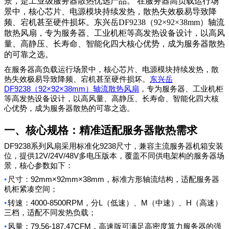
景，是工业级服务器散热优选产品。 在服务器高负载运行场
景中，核心芯片、电源模块持续发热，散热失效极易导致降
频、宕机甚至硬件损坏。东兴岳DF9238（92×92×38mm）轴流
散热风扇，专为服务器、工业机柜等高发热设备设计，以高风
量、高静压、长寿命、智能化四大核心优势，成为服务器散热
的可靠之选。
在服务器高负载运行场景中，核心芯片、电源模块持续发热，散
热失效极易导致降频、宕机甚至硬件损坏。
东兴岳
DF9238
92×92×38mm
（
）轴流散热风扇
，专为服务器、工业机柜
等高发热设备设计，以高风量、高静压、长寿命、智能化四大核
心优势，成为服务器散热的可靠之选。
一、核心规格：精准适配服务器散热需求
DF9238
9238
系列风扇采用标准化
尺寸，兼容主流服务器机箱安装
12V/24V/48V
位，提供
多电压版本，覆盖不同供电架构的服务器场
景，核心参数如下：
•
92mm×92mm×38mm
尺寸：
，标准方形轴流结构，适配服务器
机柜紧凑空间；
•
4000-8500RPM
L
M
H
转速：
，分
（低速）、
（中速）、
（高速）
三档，适配不同发热负载；
•
79.56-187.47CFM
风量：
，高速版可满足高密度算力服务器的强